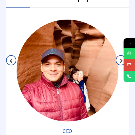
→
CEO